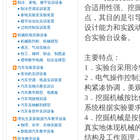
制冷、家电、楼宇实训设备
合适用性强、挖
●
制冷空调实训装置
●
家电实验室实验装置
点，其目的是引
●
楼宇自动化实训装置
设计能力和实践
●
过程控制实训装置
机械机电实验设备
合实验台设备。
●
机械陈列柜、机械模型
●
液压、气动实验台
●
钳工、铆焊、财会、制图桌
主要特点：
●
透明教学电梯、铝合金模型
1．实验台采用
汽车实验室设备
●
发动机实训设备
2．电气操作控
●
汽车空调、电器实训装置
构紧凑协调，美观
●
汽车实物示教实训台
●
汽车教学模型、电教板
3．挖掘机械按
●
汽车驾驶模拟器
●
汽车实物解剖模型
系统根据实验要求
●
汽车各部件实训设备
4．挖掘机械是按
理化生及新能源汽车教学设备
●
物理、化学、生物实验室
真实地体现机械
●
新能源汽车教学设备
结构及工作原理
医学教学设备