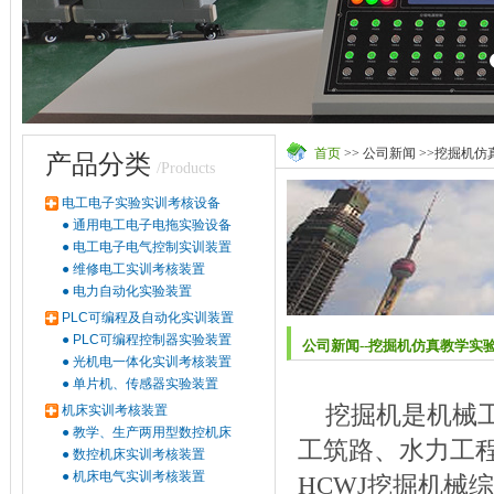
首页
>> 公司新闻 >>挖掘机
产品分类
/Products
电工电子实验实训考核设备
●
通用电工电子电拖实验设备
●
电工电子电气控制实训装置
●
维修电工实训考核装置
●
电力自动化实验装置
PLC可编程及自动化实训装置
●
PLC可编程控制器实验装置
公司新闻--挖掘机仿真教学实
●
光机电一体化实训考核装置
●
单片机、传感器实验装置
挖掘机是机械
机床实训考核装置
●
教学、生产两用型数控机床
工筑路、水力工
●
数控机床实训考核装置
●
机床电气实训考核装置
HCWJ挖掘机械