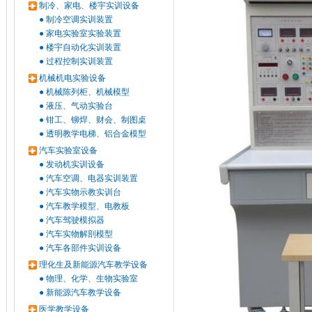
制冷、家电、楼宇实训设备
●
制冷空调实训装置
●
家电实验室实验装置
●
楼宇自动化实训装置
●
过程控制实训装置
机械机电实验设备
●
机械陈列柜、机械模型
●
液压、气动实验台
●
钳工、铆焊、财会、制图桌
●
透明教学电梯、铝合金模型
汽车实验室设备
●
发动机实训设备
●
汽车空调、电器实训装置
●
汽车实物示教实训台
●
汽车教学模型、电教板
●
汽车驾驶模拟器
●
汽车实物解剖模型
●
汽车各部件实训设备
理化生及新能源汽车教学设备
●
物理、化学、生物实验室
●
新能源汽车教学设备
医学教学设备