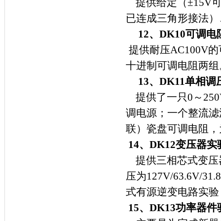
提供给定（±
15V
已连成三角形接法）
12
、
DK10
可调电
提供耐压
AC100V
的
十进制可调电阻两组
13
、
DK11
单相调
提供了一只
0
～
250
调电源；一个整流滤
联）瓷盘可调电阻，
14
、
DK12
变压器实
提供三相芯式变压
压为
127V/63.6V/31.
式有源逆变电路实验
15
、
DK13
功率器件