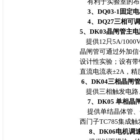
有利于实验室的布
3
、
DQ03-1
固定电
4
、
DQ27
三相可
5
、
DK03
晶闸管主电
提供
12
只
5A/1000
晶闸管可通过外加信
设计性实验；设有带
直流电流表±
2A
，精
6
、
DK04
三相晶闸
提供三相触发电路
7
、
DK05
单相晶
提供单结晶体管、
西门子
TC785
集成触
8
、
DK06
电机调