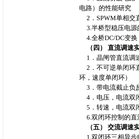
电路）的性能研究
2
．
SPWM
单相交
3.
半桥型稳压电源
4.
全桥
DC/DC
变换
（四） 直流调速
1
．晶闸管直流调
2
．不可逆单闭环
环，速度单闭环）
3
．带电流截止负
4
．电压，电流双
5
．转速，电流双
6.
双闭环控制的直
（五） 交流调速
1.
双闭环三相异步