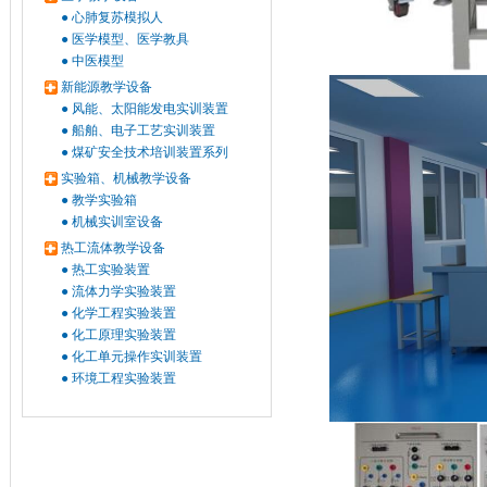
●
心肺复苏模拟人
●
医学模型、医学教具
●
中医模型
新能源教学设备
●
风能、太阳能发电实训装置
●
船舶、电子工艺实训装置
●
煤矿安全技术培训装置系列
实验箱、机械教学设备
●
教学实验箱
●
机械实训室设备
热工流体教学设备
●
热工实验装置
●
流体力学实验装置
●
化学工程实验装置
●
化工原理实验装置
●
化工单元操作实训装置
●
环境工程实验装置