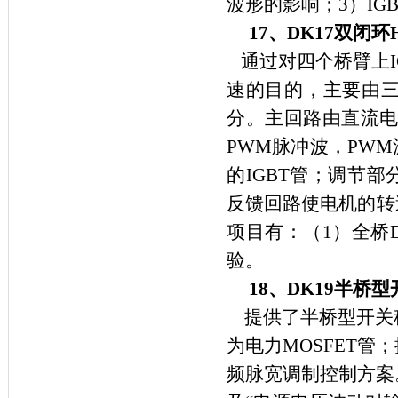
波形的影响；
3
）
IG
17
、
DK17
双闭环
通过对四个桥臂上
速的目的，主要由
分。主回路由直流
PWM
脉冲波，
PWM
的
IGBT
管；调节部
反馈回路使电机的转
项目有：（
1
）全桥
验。
18
、
DK19
半桥型
提供了半桥型开关
为电力
MOSFET
管；
频脉宽调制控制方案