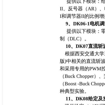
提供以下模块：
II
、反号器（
AR
）、
I
和调节器
II
的比例增
9
、
DK06-1
电机调
提供以下模块：
制（
DLC
）。
10
、
DK07
直流斩
根据西安交通大学
版
)
中相关的直流斩
和采用专用的
PWM
（
Buck Chopper
）、
（
Boost -Buck Chopp
种典型实验。
11
、
DK08
给定及