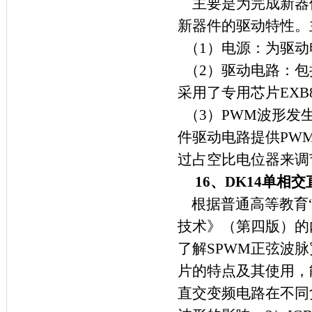
主要是为完成新器
新器件的驱动特性。
（
1
）电源：为驱动
（
2
）驱动电路：包
采用了专用芯片
EXB
（
3
）
PWM
波形发
件驱动电路提供
PW
过占空比电位器来调
16
、
DK14
单相交
根据普通高等教育
技术》（第四版）的
了解
SPWM
正弦波脉
片的特点及其使用，
直交变频电路在不同