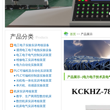
首页
>> 产品展示
产品分类
/Products
电工电子实验实训考核设备
●
通用电工电子电拖实验设备
●
电工电子电气控制实训装置
●
维修电工实训考核装置
●
电力自动化实验装置
PLC可编程及自动化实训装置
●
PLC可编程控制器实验装置
产品展示--[电力电子技术及电
●
光机电一体化实训考核装置
●
单片机、传感器实验装置
KCKHZ-7
机床实训考核装置
●
教学、生产两用型数控机床
●
数控机床实训考核装置
●
机床电气实训考核装置