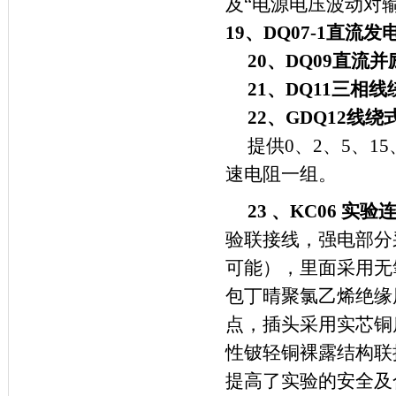
及“电源电压波动对
19
、
DQ07-1
直流发
20
、
DQ09
直流并
21
、
DQ11
三相线
22
、
GDQ12
线绕
提供
0
、
2
、
5
、
15
速电阻一组。
23
、
KC06
实验
验联接线，强电部分
可能），里面采用无
包丁晴聚氯乙烯绝缘
点，插头采用实芯铜
性铍轻铜裸露结构联
提高了实验的安全及