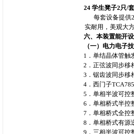
24
学生凳子
2
只
/
每套设备提供
实耐用，美观大
六、本装置能开设
（一）电力电子技
1
．单结晶体管触
2
．正弦波同步移
3
．锯齿波同步移
4
．西门子
TCA78
5
．单相半波可控
6
．单相桥式半控
7
．单相桥式全控
8
．单相桥式有源
9
．三相半波可控