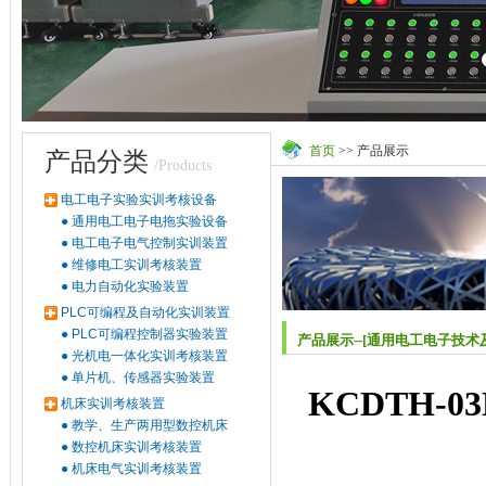
首页
>> 产品展示
产品分类
/Products
电工电子实验实训考核设备
●
通用电工电子电拖实验设备
●
电工电子电气控制实训装置
●
维修电工实训考核装置
●
电力自动化实验装置
PLC可编程及自动化实训装置
●
PLC可编程控制器实验装置
产品展示--[通用电工电子技术
●
光机电一体化实训考核装置
●
单片机、传感器实验装置
KCDTH-03
机床实训考核装置
●
教学、生产两用型数控机床
●
数控机床实训考核装置
●
机床电气实训考核装置