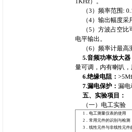
1KHz）。
（3）频率范围: 0
（4）输出幅度采用
（5）方波占空比可
电平输出。
（6）频率计最高测
5.
音频功率放大器
量可调，内有喇叭，
6.
绝缘电阻：
>5M
7.
漏电保护：
漏电
五、实验项目：
（一）电
1．电工测量仪
2．常用元件的
3．线性元件与非线性元