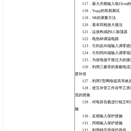
117．最大共模输入电UIcm
118．Yopp的简易测试
119．SR的测量方法
120．基本同相放大接法
121．运放构成的LC振荡器
122．电热杯调温电路
123．引到反向端输入调零措
124．引到同向端输入调零指
125．为使电值不致过大的接
126．利用三极管的基极电流实
度补偿
127．利用T型网络提高等
128．使互补管工作在甲乙
流的措施
129．对电容负载进行校正时
施
130．反相输入保护措施
131．同相输入保护措施
132．利用稳压管保