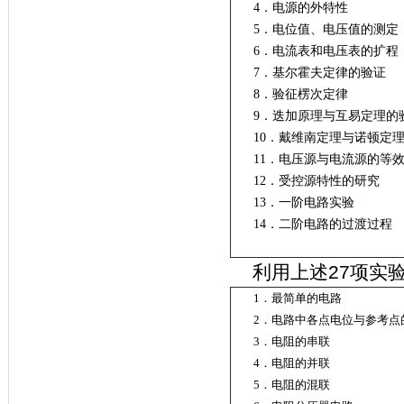
4．电源的外特性
5．电位值、电压
6．电流表和电
7．基尔霍夫定律
8．验征楞次定律
9．迭加原理与互易
10．戴维南定理与诺
11．电压源与电流
12．受控源
13．一阶
14．二阶电路的过渡过程
利用上述27项实
1．最简单
2．电路中各点电位与参
3．电阻
4．电阻
5．电阻