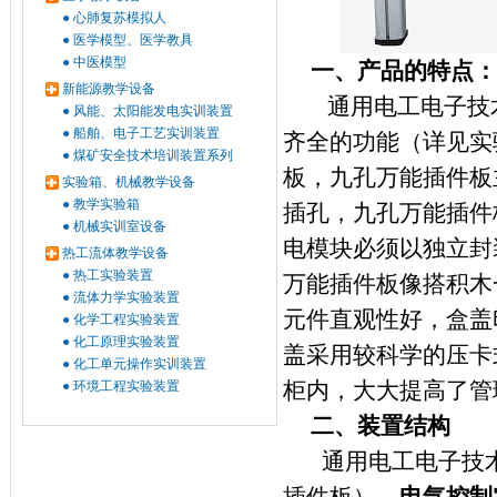
●
心肺复苏模拟人
●
医学模型、医学教具
●
中医模型
一、产品的特点：
新能源教学设备
通用电工电子技
●
风能、太阳能发电实训装置
●
船舶、电子工艺实训装置
齐全的功能（详见实
●
煤矿安全技术培训装置系列
板，九孔万能插件板
实验箱、机械教学设备
●
教学实验箱
插孔，九孔万能插件
●
机械实训室设备
电模块必须以独立封
热工流体教学设备
●
热工实验装置
万能插件板像搭积木
●
流体力学实验装置
元件直观性好，盒盖
●
化学工程实验装置
●
化工原理实验装置
盖采用较科学的压卡
●
化工单元操作实训装置
柜内，大大提高了管
●
环境工程实验装置
二、装置结构
通用电工电子技