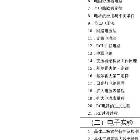
6．电阻分压
7．全电路欧
8．电桥的应用与
9．节点
10．回路电
11．支路
12．RCL并
13．串联
14．变压器结构及
15．基尔霍夫
16．基尔霍夫
17．日光灯电路原
18．扩大电压
19．扩大电流表量程
20．RC电路的
21．RL过
（二）电子实验
1．晶体二极管的特性及检测
2．晶体三极管输入输出特性